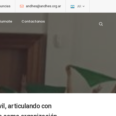
uncias
andhes@andhes.org.ar
AR
Sumate
Contactanos
l, articulando con