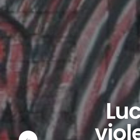
Lu
viol