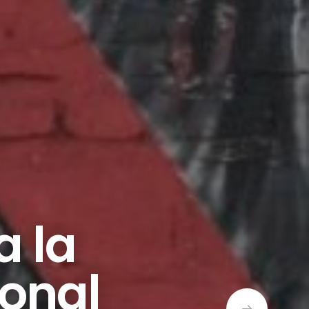
 la
ional