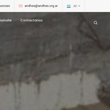
uncias
andhes@andhes.org.ar
AR
Sumate
Contactanos