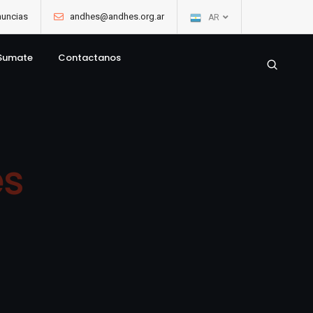
uncias
andhes@andhes.org.ar
AR
Sumate
Contactanos
es