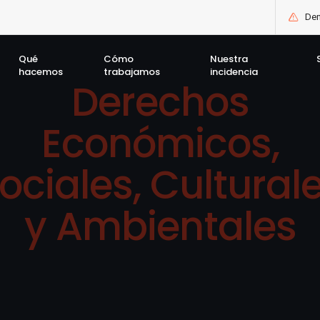
Den
Qué
Cómo
Nuestra
hacemos
trabajamos
incidencia
Derechos
Económicos,
ociales, Cultural
y Ambientales