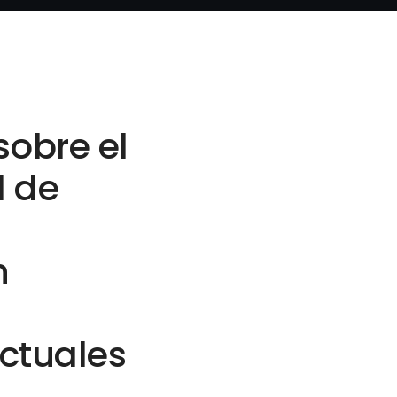
obre el
d de
n
ectuales