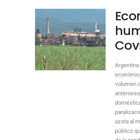
Eco
hum
Cov
Argentina
económico,
volumen d
anteriores
doméstica 
paralizac
azota al m
público qu