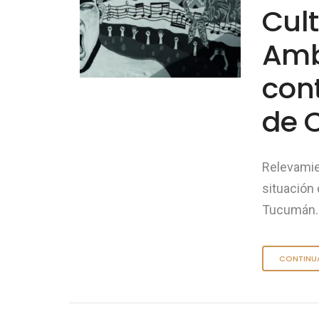
Cult
Amb
con
de 
Relevamie
situación 
Tucumán.
CONTINU