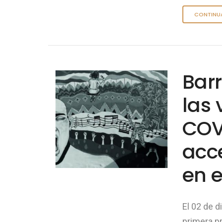
CONTINU
Barr
las 
COVI
acc
en e
El 02 de 
primera p