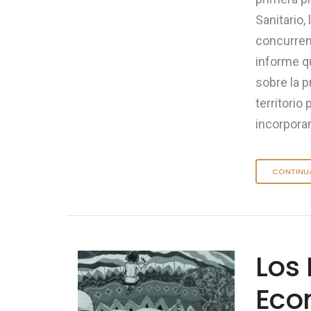
Sanitario,
concurren
informe q
sobre la 
territorio
incorpora
CONTINU
Los
Eco